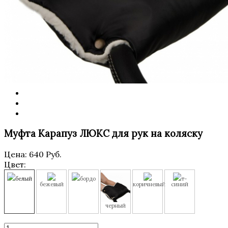
Муфта Карапуз ЛЮКС для рук на коляску
Цена:
640 Руб.
Цвет:
белый
бордо
т-
бежевый
коричневый
синий
черный