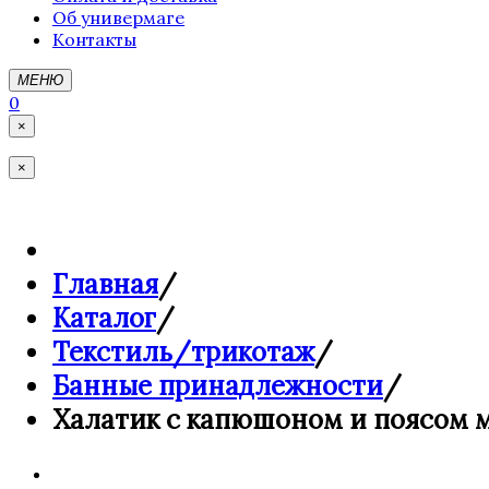
Об универмаге
Контакты
МЕНЮ
0
×
×
Главная
/
Каталог
/
Текстиль/трикотаж
/
Банные принадлежности
/
Халатик с капюшоном и поясом м