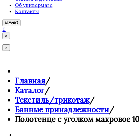
Об универмаге
Контакты
МЕНЮ
0
×
×
Главная
/
Каталог
/
Текстиль/трикотаж
/
Банные принадлежности
/
Полотенце с уголком махровое 1