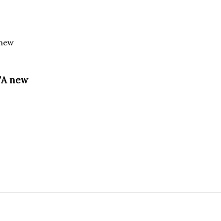
 new
ТА new