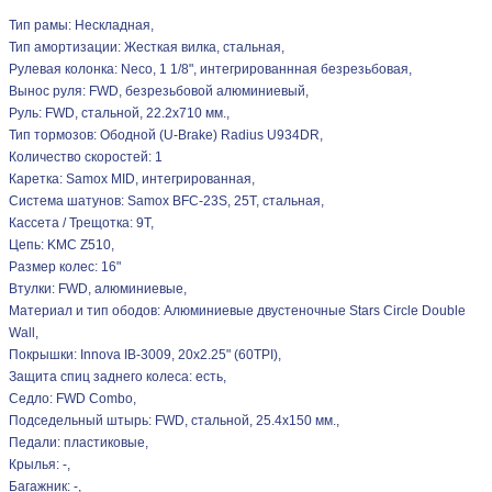
Тип рамы: Нескладная,
Тип амортизации: Жесткая вилка, стальная,
Рулевая колонка: Neco, 1 1/8", интегрированнная безрезьбовая,
Вынос руля: FWD, безрезьбовой алюминиевый,
Руль: FWD, стальной, 22.2х710 мм.,
Тип тормозов: Ободной (U-Brake) Radius U934DR,
Количество скоростей: 1
Каретка: Samox MID, интегрированная,
Система шатунов: Samox BFC-23S, 25T, стальная,
Кассета / Трещотка: 9Т,
Цепь: KMC Z510,
Размер колес: 16"
Втулки: FWD, алюминиевые,
Материал и тип ободов: Алюминиевые двустеночные Stars Circle Double
Wall,
Покрышки: Innova IB-3009, 20x2.25" (60TPI),
Защита спиц заднего колеса: есть,
Седло: FWD Combo,
Подседельный штырь: FWD, стальной, 25.4x150 мм.,
Педали: пластиковые,
Крылья: -,
Багажник: -,