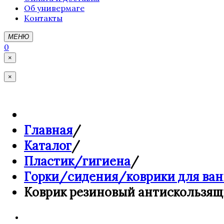
Об универмаге
Контакты
МЕНЮ
0
×
×
Главная
/
Каталог
/
Пластик/гигиена
/
Горки/сидения/коврики для ва
Коврик резиновый антискользящи