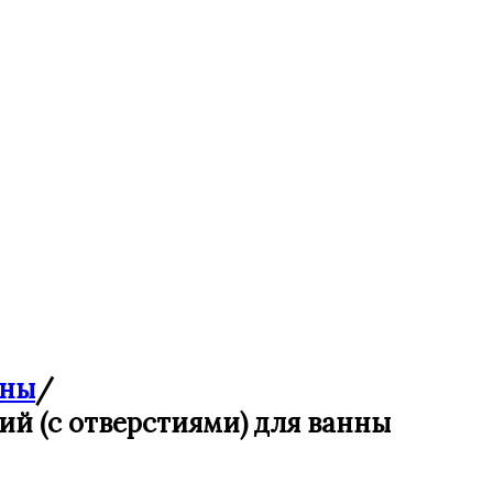
нны
/
й (с отверстиями) для ванны