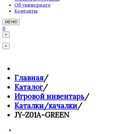
Об универмаге
Контакты
МЕНЮ
0
×
×
Главная
/
Каталог
/
Игровой инвентарь
/
Каталки/качалки
/
JY-Z01A-GREEN