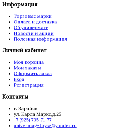
Информация
Торговые марки
Оплата и доставка
Об универмаге
Новости и акции
Полезная информация
Личный кабинет
Моя корзина
Мои заказы
Оформить заказ
Вход
Регистрация
Контакты
г. Зарайск
ул. Карла Маркс,д.25
+7 (925) 705-71-77
univermag-toysz@yandex.ru