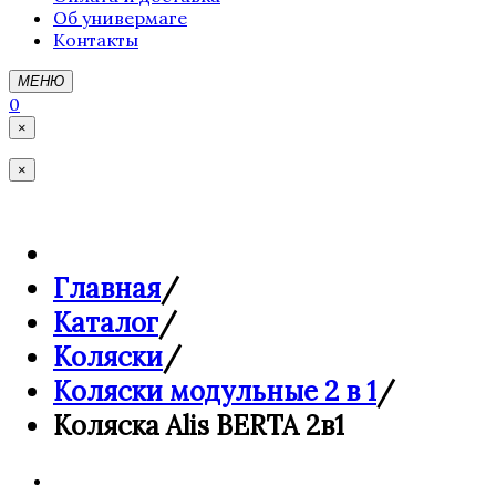
Об универмаге
Контакты
МЕНЮ
0
×
×
Главная
/
Каталог
/
Коляски
/
Коляски модульные 2 в 1
/
Коляска Alis BERTA 2в1