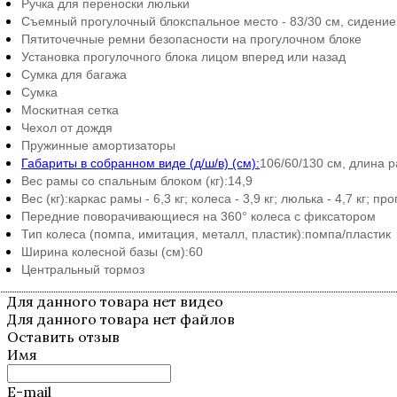
Ручка для переноски люльки
Съемный прогулочный блок
спальное место - 83/30 см, сидение 
Пятиточечные ремни безопасности на прогулочном блоке
Установка прогулочного блока лицом вперед или назад
Сумка для багажа
Сумка
Москитная сетка
Чехол от дождя
Пружинные амортизаторы
Габариты в собранном виде (д/ш/в) (см):
106/60/130 см, длина р
Вес рамы со спальным блоком (кг):
14,9
Вес (кг):
каркас рамы - 6,3 кг; колеса - 3,9 кг; люлька - 4,7 кг; пр
Передние поворачивающиеся на 360° колеса с фиксатором
Тип колеса (помпа, имитация, металл, пластик):
помпа/пластик
Ширина колесной базы (см):
60
Центральный тормоз
Для данного товара нет видео
Для данного товара нет файлов
Оставить отзыв
Имя
E-mail