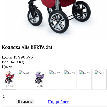
Коляска Alis BERTA 2в1
Цена:
15 990 Руб.
Вес:
14.9 Kg
Цвет:
Be 08
Be 07
Be 03
Be 02
Be 11
Be 04
Be 06
Подробнее
В корзину