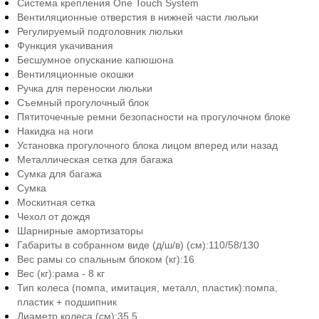
Система крепления One Touch System
Вентиляционные отверстия в нижней части люльки
Регулируемый подголовник люльки
Функция укачивания
Бесшумное опускание капюшона
Вентиляционные окошки
Ручка для переноски люльки
Съемный прогулочный блок
Пятиточечные ремни безопасности на прогулочном блоке
Накидка на ноги
Установка прогулочного блока лицом вперед или назад
Металлическая сетка для багажа
Сумка для багажа
Сумка
Москитная сетка
Чехол от дождя
Шарнирные амортизаторы
Габариты в собранном виде (д/ш/в) (см):
110/58/130
Вес рамы со спальным блоком (кг):
16
Вес (кг):
рама - 8 кг
Тип колеса (помпа, имитация, металл, пластик):
помпа,
пластик + подшипник
Диаметр колеса (см):
35,5