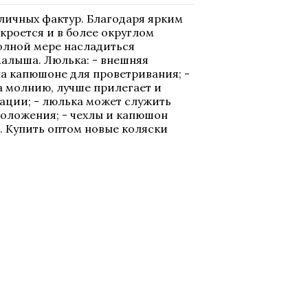
зличных фактур. Благодаря ярким
кроется и в более округлом
олной мере насладиться
малыша. Люлька: - внешняя
на капюшоне для проветривания; -
а молнию, лучше прилегает и
уации; - люлька может служить
положения; - чехлы и капюшон
ы. Купить оптом новые коляски