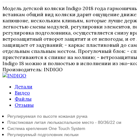
Модель детской коляски Indigo 2018 года гармоничны
вставкам общий вид коляски дарит ощущение движени
капюшоне, нескольким клиньям, которые лучше держ
легкостью смены модулей, регулировки элементов, п
регулировка подголовника, осуществляется снизу вра
ветрозащитный отворот защитит и от непогоды, и от 
защищает от задуваний; - каркас пластиковый до сам
отдельным спальным местом. Прогулочный блок: - с
пристегиваются к спинке на молнию; - ветрозащитный
Indigo 18 можно и полностью в исполнении из эко-ко
Производитель:
INDIGO
Детали
Видео
Файлы
Отзывы
Регулируемая по высоте кожаная ручка
Пластиковая литая люлька
спальное место - 80/36/22 см
Система крепления One Touch System
Регулируемый подголовник люльки