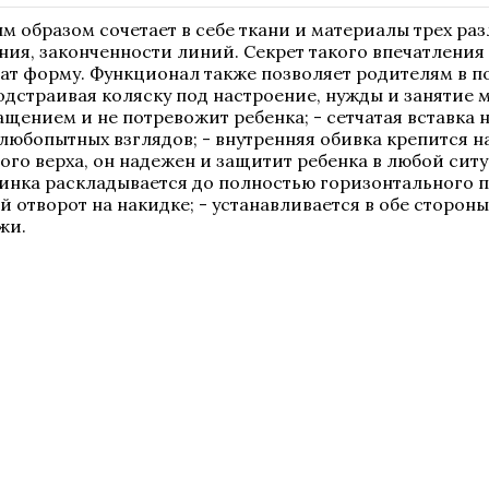
м образом сочетает в себе ткани и материалы трех ра
я, законченности линий. Секрет такого впечатления 
ат форму. Функционал также позволяет родителям в п
одстраивая коляску под настроение, нужды и занятие 
щением и не потревожит ребенка; - сетчатая вставка 
любопытных взглядов; - внутренняя обивка крепится н
ого верха, он надежен и защитит ребенка в любой сит
пинка раскладывается до полностью горизонтального 
 отворот на накидке; - устанавливается в обе сторон
жи.