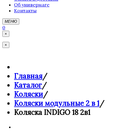
Об универмаге
Контакты
МЕНЮ
0
×
×
Главная
/
Каталог
/
Коляски
/
Коляски модульные 2 в 1
/
Коляска INDIGO 18 2в1