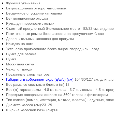
Функция укачивания
Ветрозащитный отворот-штормовик
Бесшумное опускание капюшона
Вентиляционные окошки
Ручка для переноски люльки
Съемный прогулочный блок
спальное место - 82/32 см, сидение 
Пятиточечные ремни безопасности на прогулочном блоке
Дополнительный капюшон для прогулки
Накидка на ноги
Установка прогулочного блока лицом вперед или назад
Сумка для багажа
Сумка
Москитная сетка
Чехол от дождя
Пружинные амортизаторы
Габариты в собранном виде (д/ш/в) (см):
104/60/127 см, длина р
Вес рамы со спальным блоком (кг):
13
Вес (кг):
каркас рамы - 4,8 кг; колеса - 3,7 кг, люлька - 4,5 кг, про
Передние поворачивающиеся на 360° колеса с фиксатором
Тип колеса (помпа, имитация, металл, пластик):
надувные, плас
Диаметр колеса (см):
23+29
Ширина колесной базы (см):
60