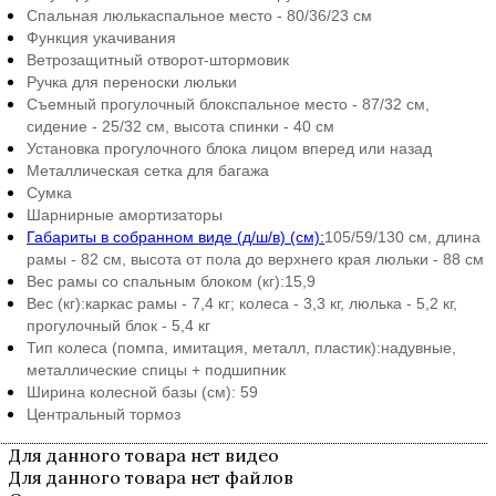
Спальная люлька
спальное место - 80/36/23 см
Функция укачивания
Ветрозащитный отворот-штормовик
Ручка для переноски люльки
Съемный прогулочный блок
спальное место - 87/32 см,
сидение - 25/32 см, высота спинки - 40 см
Установка прогулочного блока лицом вперед или назад
Металлическая сетка для багажа
Сумка
Шарнирные амортизаторы
Габариты в собранном виде (д/ш/в) (см):
105/59/130 см, длина
рамы - 82 см, высота от пола до верхнего края люльки - 88 см
Вес рамы со спальным блоком (кг):
15,9
Вес (кг):
каркас рамы - 7,4 кг; колеса - 3,3 кг, люлька - 5,2 кг,
прогулочный блок - 5,4 кг
Тип колеса (помпа, имитация, металл, пластик):
надувные,
металлические спицы + подшипник
Ширина колесной базы (см):
59
Центральный тормоз
Для данного товара нет видео
Для данного товара нет файлов