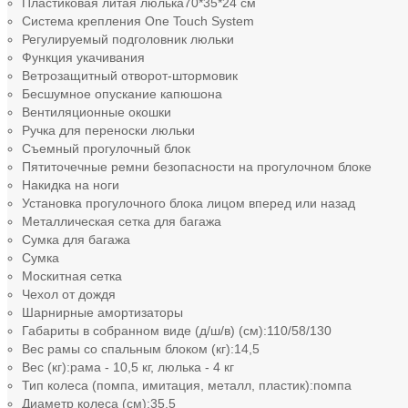
Пластиковая литая люлька
70*35*24 см
Система крепления One Touch System
Регулируемый подголовник люльки
Функция укачивания
Ветрозащитный отворот-штормовик
Бесшумное опускание капюшона
Вентиляционные окошки
Ручка для переноски люльки
Съемный прогулочный блок
Пятиточечные ремни безопасности на прогулочном блоке
Накидка на ноги
Установка прогулочного блока лицом вперед или назад
Металлическая сетка для багажа
Сумка для багажа
Сумка
Москитная сетка
Чехол от дождя
Шарнирные амортизаторы
Габариты в собранном виде (д/ш/в) (см):
110/58/130
Вес рамы со спальным блоком (кг):
14,5
Вес (кг):
рама - 10,5 кг, люлька - 4 кг
Тип колеса (помпа, имитация, металл, пластик):
помпа
Диаметр колеса (см):
35,5