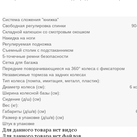
Система сложения "книжка"
Свободная регулировка спинки
90
Складной капюшон со смотровым окошком
Накидка на ноги
Регулируемая подножка
Съемный столик с подстаканником
5-точечные ремни безопасности
Сетка для багажа
Передние поворачивающиеся на 360° колеса с фиксатором
Независимые тормоза на задних колесах
Тип колеса (помпа, имитация, металл, пластик):
Диаметр колеса (см):
6 к
Ширина колесной базы (см):
Сидение (д/ш) (см)
Вес (кг):
Габариты (д/ш/в) (см)
Размер в упаковке (д/ш/в) (см)
Штук в упаковке
Для данного товара нет видео
Для данного товара нет файлов