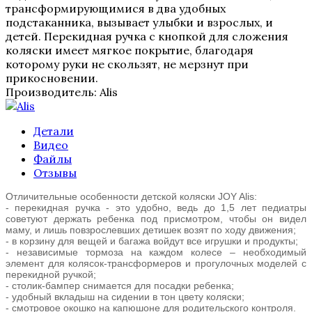
трансформирующимися в два удобных
подстаканника, вызывает улыбки и взрослых, и
детей. Перекидная ручка с кнопкой для сложения
коляски имеет мягкое покрытие, благодаря
которому руки не скользят, не мерзнут при
прикосновении.
Производитель:
Alis
Детали
Видео
Файлы
Отзывы
Отличительные особенности детской коляски JOY Alis:
- перекидная ручка - это удобно, ведь до 1,5 лет педиатры
советуют держать ребенка под присмотром, чтобы он видел
маму, и лишь повзрослевших детишек возят по ходу движения;
- в корзину для вещей и багажа войдут все игрушки и продукты;
- независимые тормоза на каждом колесе – необходимый
элемент для колясок-трансформеров и прогулочных моделей с
перекидной ручкой;
- столик-бампер снимается для посадки ребенка;
- удобный вкладыш на сидении в тон цвету коляски;
- смотровое окошко на капюшоне для родительского контроля.