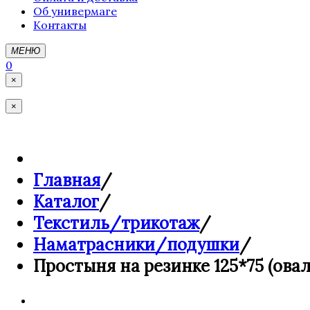
Об универмаге
Контакты
МЕНЮ
0
×
×
Главная
/
Каталог
/
Текстиль/трикотаж
/
Наматрасники/подушки
/
Простыня на резинке 125*75 (овал