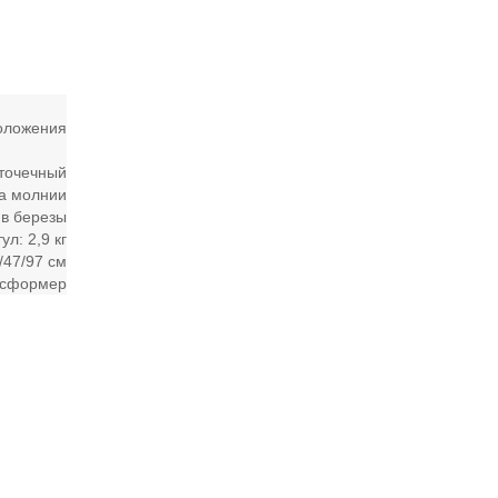
оложения
 точечный
а молнии
в березы
тул: 2,9 кг
1/47/97 см
нсформер